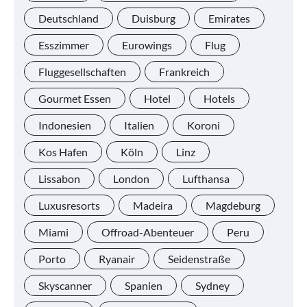
Deutschland
Duisburg
Emirates
Esszimmer
Eurowings
Flug
Fluggesellschaften
Frankreich
Gourmet Essen
Hotel
Hotels
Indonesien
Italien
Koroni
Kos Hafen
Köln
Linz
Lissabon
London
Lufthansa
Luxusresorts
Madeira
Magdeburg
Miami
Offroad-Abenteuer
Peru
Porto
Ryanair
Seidenstraße
Skyscanner
Spanien
Sydney