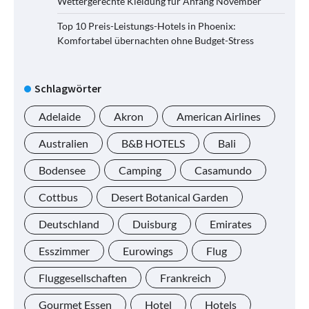
Wettergerechte Kleidung für Anfang November
Top 10 Preis-Leistungs-Hotels in Phoenix:
Komfortabel übernachten ohne Budget-Stress
Schlagwörter
Adelaide
Akron
American Airlines
Australien
B&B HOTELS
Bali
Bodensee
Camping
Casamundo
Cottbus
Desert Botanical Garden
Deutschland
Duisburg
Emirates
Esszimmer
Eurowings
Flug
Fluggesellschaften
Frankreich
Gourmet Essen
Hotel
Hotels