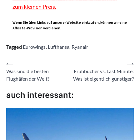
zum kleinen Preis.
Wenn Sie über Links auf unserer Website einkaufen, können wir eine
Affiliate-Provision verdienen.
Tagged
Eurowings
,
Lufthansa
,
Ryanair
Beitragsnavigation
⟵
⟶
Was sind die besten
Frühbucher vs. Last Minute:
Flughäfen der Welt?
Was ist eigentlich günstiger?
auch interessant: