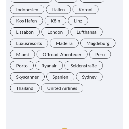
Indonesien
Italien
Koroni
Kos Hafen
Köln
Linz
Lissabon
London
Lufthansa
Luxusresorts
Madeira
Magdeburg
Miami
Offroad-Abenteuer
Peru
Porto
Ryanair
Seidenstraße
Skyscanner
Spanien
Sydney
Thailand
United Airlines