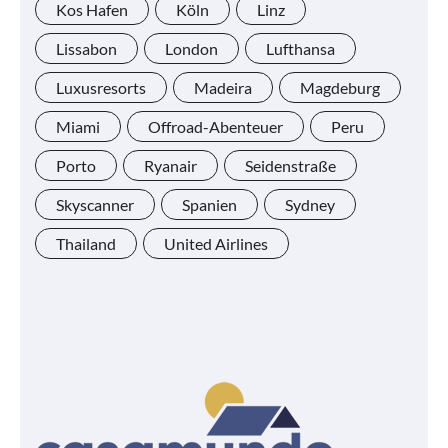
Kos Hafen
Köln
Linz
Lissabon
London
Lufthansa
Luxusresorts
Madeira
Magdeburg
Miami
Offroad-Abenteuer
Peru
Porto
Ryanair
Seidenstraße
Skyscanner
Spanien
Sydney
Thailand
United Airlines