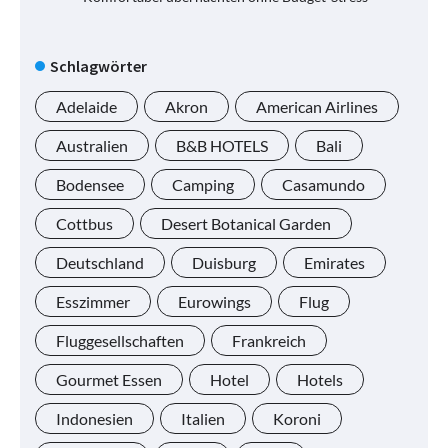
Schlagwörter
Adelaide
Akron
American Airlines
Australien
B&B HOTELS
Bali
Bodensee
Camping
Casamundo
Cottbus
Desert Botanical Garden
Deutschland
Duisburg
Emirates
Esszimmer
Eurowings
Flug
Fluggesellschaften
Frankreich
Gourmet Essen
Hotel
Hotels
Indonesien
Italien
Koroni