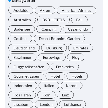
Schlagwörter
Adelaide
Akron
American Airlines
Australien
B&B HOTELS
Bali
Bodensee
Camping
Casamundo
Cottbus
Desert Botanical Garden
Deutschland
Duisburg
Emirates
Esszimmer
Eurowings
Flug
Fluggesellschaften
Frankreich
Gourmet Essen
Hotel
Hotels
Indonesien
Italien
Koroni
Kos Hafen
Köln
Linz
Lissabon
London
Lufthansa