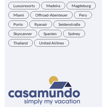
Luxusresorts
Madeira
Magdeburg
Miami
Offroad-Abenteuer
Peru
Porto
Ryanair
Seidenstraße
Skyscanner
Spanien
Sydney
Thailand
United Airlines