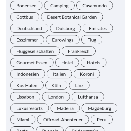
Bodensee
Camping
Casamundo
Cottbus
Desert Botanical Garden
Deutschland
Duisburg
Emirates
Esszimmer
Eurowings
Flug
Fluggesellschaften
Frankreich
Gourmet Essen
Hotel
Hotels
Indonesien
Italien
Koroni
Kos Hafen
Köln
Linz
Lissabon
London
Lufthansa
Luxusresorts
Madeira
Magdeburg
Miami
Offroad-Abenteuer
Peru
Porto
Ryanair
Seidenstraße