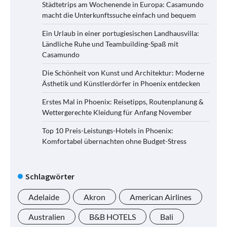
Städtetrips am Wochenende in Europa: Casamundo
macht die Unterkunftssuche einfach und bequem
Ein Urlaub in einer portugiesischen Landhausvilla:
Ländliche Ruhe und Teambuilding-Spaß mit
Casamundo
Die Schönheit von Kunst und Architektur: Moderne
Ästhetik und Künstlerdörfer in Phoenix entdecken
Erstes Mal in Phoenix: Reisetipps, Routenplanung &
Wettergerechte Kleidung für Anfang November
Top 10 Preis-Leistungs-Hotels in Phoenix:
Komfortabel übernachten ohne Budget-Stress
Schlagwörter
Adelaide
Akron
American Airlines
Australien
B&B HOTELS
Bali