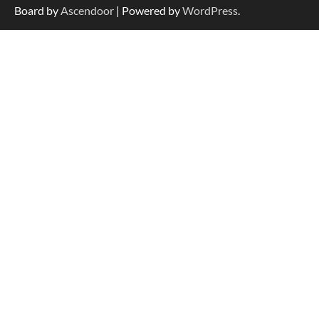
Board by
Ascendoor
| Powered by
WordPress
.