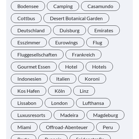
Bodensee
Camping
Casamundo
Cottbus
Desert Botanical Garden
Deutschland
Duisburg
Emirates
Esszimmer
Eurowings
Flug
Fluggesellschaften
Frankreich
Gourmet Essen
Hotel
Hotels
Indonesien
Italien
Koroni
Kos Hafen
Köln
Linz
Lissabon
London
Lufthansa
Luxusresorts
Madeira
Magdeburg
Miami
Offroad-Abenteuer
Peru