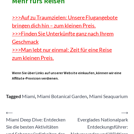
Mehr fürs Reisen
>>>Auf zu Traumzielen: Unsere Flugangebote
bringen dich hin – zum kleinen Preis.
>>>Finden Sie Unterkünfte ganz nach Ihrem
Geschmack
>>>Man lebt nur einmal: Zeit für eine Reise
zum kleinen Preis.
Wenn Sie über Links auf unserer Website einkaufen, können wir eine
Affiliate-Provision verdienen.
Tagged
Miami
,
Miami Botanical Garden
,
Miami Seaquarium
Beitragsnavigation
⟵
⟶
Miami Deep Dive: Entdecken
Everglades Nationalpark
Sie die besten Aktivitäten
Entdeckungsführer:
und Sehenswürdigkeiten der
Naturwunder und Wildtiere