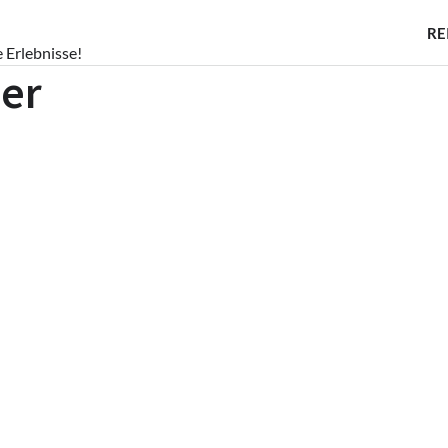
RE
e Erlebnisse!
er