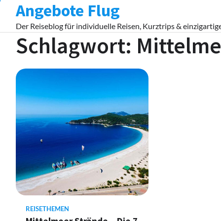
Angebote Flug
Skip
to
Der Reiseblog für individuelle Reisen, Kurztrips & einzigartig
content
Schlagwort:
Mittelme
REISETHEMEN