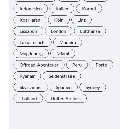
Indonesien
Italien
Koroni
Kos Hafen
Köln
Linz
Lissabon
London
Lufthansa
Luxusresorts
Madeira
Magdeburg
Miami
Offroad-Abenteuer
Peru
Porto
Ryanair
Seidenstraße
Skyscanner
Spanien
Sydney
Thailand
United Airlines