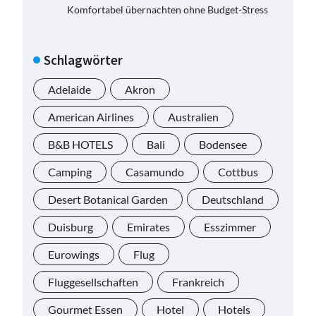
Komfortabel übernachten ohne Budget-Stress
Schlagwörter
Adelaide
Akron
American Airlines
Australien
B&B HOTELS
Bali
Bodensee
Camping
Casamundo
Cottbus
Desert Botanical Garden
Deutschland
Duisburg
Emirates
Esszimmer
Eurowings
Flug
Fluggesellschaften
Frankreich
Gourmet Essen
Hotel
Hotels