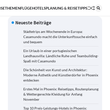
ISETHEMEN
FLÜGE
HOTELS
PLANUNG & REISETIPPS
Neueste Beiträge
Städtetrips am Wochenende in Europa:
Casamundo macht die Unterkunftssuche einfach
und bequem
Ein Urlaub in einer portugiesischen
Landhausvilla: Ländliche Ruhe und Teambuilding-
Spaß mit Casamundo
Die Schönheit von Kunst und Architektur:
Moderne Ästhetik und Künstlerdörfer in Phoenix
entdecken
Erstes Mal in Phoenix: Reisetipps, Routenplanung
& Wettergerechte Kleidung für Anfang
November
Top 10 Preis-Leistungs-Hotels in Phoenix: