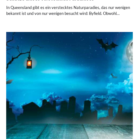
In Queensland gibt es ein verstecktes Naturparadies, das nur wenigen
bekannt ist und von nur wenigen besucht wird: Byfield. Obwohl…