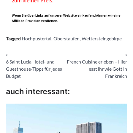
zum kleinen Preis.
Wenn Sie über Links auf unserer Website einkaufen, können wir eine
Affiliate-Provision verdienen.
Tagged
Hochpustertal
,
Oberstaufen
,
Wettersteingebirge
Beitragsnavigation
⟵
⟶
6 Saint Lucia Hotel- und
French Cuisine erleben – Hier
Guesthouse-Tipps für jedes
esst ihr wie Gott in
Budget
Frankreich
auch interessant: