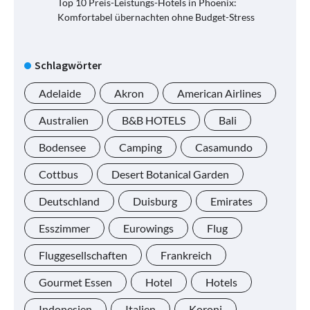
Top 10 Preis-Leistungs-Hotels in Phoenix:
Komfortabel übernachten ohne Budget-Stress
Schlagwörter
Adelaide
Akron
American Airlines
Australien
B&B HOTELS
Bali
Bodensee
Camping
Casamundo
Cottbus
Desert Botanical Garden
Deutschland
Duisburg
Emirates
Esszimmer
Eurowings
Flug
Fluggesellschaften
Frankreich
Gourmet Essen
Hotel
Hotels
Indonesien
Italien
Koroni