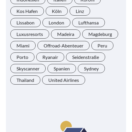
Kos Hafen
Köln
Linz
Lissabon
London
Lufthansa
Luxusresorts
Madeira
Magdeburg
Miami
Offroad-Abenteuer
Peru
Porto
Ryanair
Seidenstraße
Skyscanner
Spanien
Sydney
Thailand
United Airlines