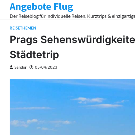
Angebote Flug
Skip
to
Der Reiseblog für individuelle Reisen, Kurztrips & einzigartig
content
REISETHEMEN
Prags Sehenswürdigkeiten
Städtetrip
Sandor
05/04/2023