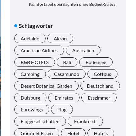
Komfortabel übernachten ohne Budget-Stress
Schlagwörter
Adelaide
Akron
American Airlines
Australien
B&B HOTELS
Bali
Bodensee
Camping
Casamundo
Cottbus
Desert Botanical Garden
Deutschland
Duisburg
Emirates
Esszimmer
Eurowings
Flug
Fluggesellschaften
Frankreich
Gourmet Essen
Hotel
Hotels