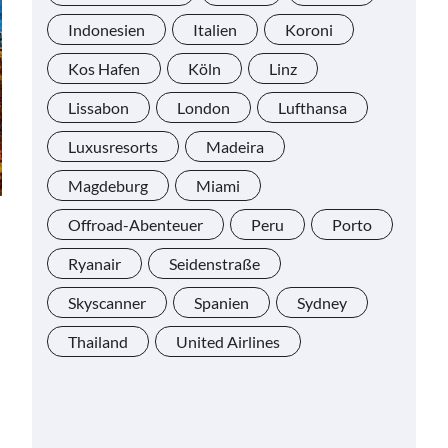
Indonesien
Italien
Koroni
Kos Hafen
Köln
Linz
Lissabon
London
Lufthansa
Luxusresorts
Madeira
Magdeburg
Miami
Offroad-Abenteuer
Peru
Porto
Ryanair
Seidenstraße
Skyscanner
Spanien
Sydney
Thailand
United Airlines