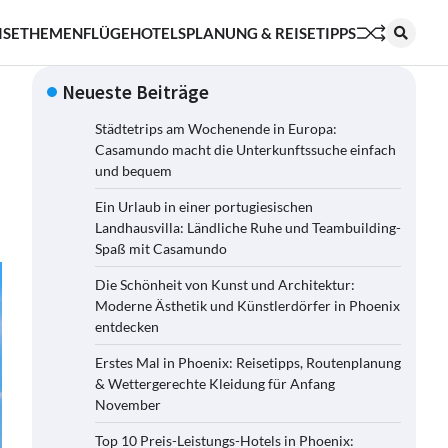
ISETHEMEN
FLÜGE
HOTELS
PLANUNG & REISETIPPS
Neueste Beiträge
Städtetrips am Wochenende in Europa:
Casamundo macht die Unterkunftssuche einfach
und bequem
Ein Urlaub in einer portugiesischen
Landhausvilla: Ländliche Ruhe und Teambuilding-
Spaß mit Casamundo
Die Schönheit von Kunst und Architektur:
Moderne Ästhetik und Künstlerdörfer in Phoenix
entdecken
Erstes Mal in Phoenix: Reisetipps, Routenplanung
& Wettergerechte Kleidung für Anfang
November
Top 10 Preis-Leistungs-Hotels in Phoenix: