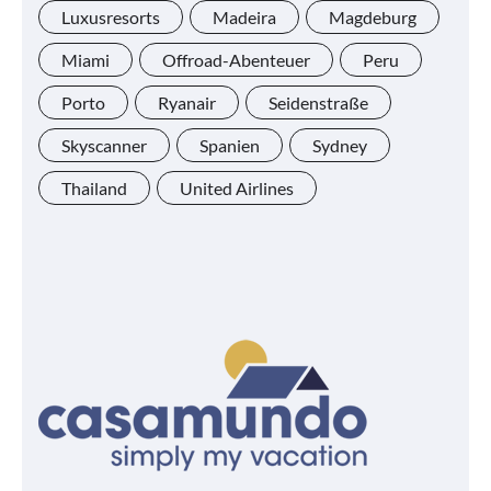
Luxusresorts
Madeira
Magdeburg
Miami
Offroad-Abenteuer
Peru
Porto
Ryanair
Seidenstraße
Skyscanner
Spanien
Sydney
Thailand
United Airlines