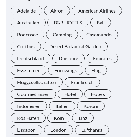
Adelaide
Akron
American Airlines
Australien
B&B HOTELS
Bali
Bodensee
Camping
Casamundo
Cottbus
Desert Botanical Garden
Deutschland
Duisburg
Emirates
Esszimmer
Eurowings
Flug
Fluggesellschaften
Frankreich
Gourmet Essen
Hotel
Hotels
Indonesien
Italien
Koroni
Kos Hafen
Köln
Linz
Lissabon
London
Lufthansa