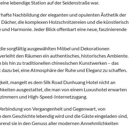
ine lebendige Station auf der Seidenstraße war.
erhafte Nachbildung der eleganten und opulenten Ästhetik der
Dächer, die komplexen Holzschnitzereien und die künstlerisch
 und Harmonie. Jeder Blick offenbart eine neue, faszinierende
 die sorgfältig ausgewählten Möbel und Dekorationen
verleiht den Räumen ein authentisches, historisches Ambiente.
 bis hin zu traditionellen chinesischen Kunstwerken – das
t dazu bei, eine Atmosphäre der Ruhe und Eleganz zu schaffen.
gkeit, mangelt es dem Silk Road Dunhuang Hotel nicht an
keiten ausgestattet, die man von einem Luxushotel erwarten
dezimmern und High-Speed-Internetzugang.
e Verbindung von Vergangenheit und Gegenwart, von
an dem Geschichte lebendig wird und die Gäste eingeladen sind,
ährend sie in den Genuss aller modernen Annehmlichkeiten