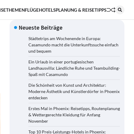
ISETHEMEN
FLÜGE
HOTELS
PLANUNG & REISETIPPS
Neueste Beiträge
Städtetrips am Wochenende in Europa:
Casamundo macht die Unterkunftssuche einfach
und bequem
Ein Urlaub in einer portugiesischen
Landhausvilla: Ländliche Ruhe und Teambuilding-
Spaß mit Casamundo
Die Schönheit von Kunst und Architektur:
Moderne Ästhetik und Künstlerdörfer in Phoenix
entdecken
Erstes Mal in Phoenix: Reisetipps, Routenplanung
& Wettergerechte Kleidung für Anfang
November
Top 10 Preis-Leistungs-Hotels in Phoenix: