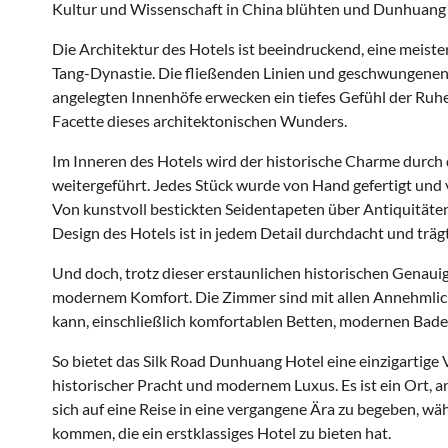
Kultur und Wissenschaft in China blühten und Dunhuang e
Die Architektur des Hotels ist beeindruckend, eine meist
Tang-Dynastie. Die fließenden Linien und geschwungenen 
angelegten Innenhöfe erwecken ein tiefes Gefühl der Ruhe
Facette dieses architektonischen Wunders.
Im Inneren des Hotels wird der historische Charme durch
weitergeführt. Jedes Stück wurde von Hand gefertigt und 
Von kunstvoll bestickten Seidentapeten über Antiquitäten
Design des Hotels ist in jedem Detail durchdacht und träg
Und doch, trotz dieser erstaunlichen historischen Genaui
modernem Komfort. Die Zimmer sind mit allen Annehmlich
kann, einschließlich komfortablen Betten, modernen Ba
So bietet das Silk Road Dunhuang Hotel eine einzigartig
historischer Pracht und modernem Luxus. Es ist ein Ort, 
sich auf eine Reise in eine vergangene Ära zu begeben, w
kommen, die ein erstklassiges Hotel zu bieten hat.