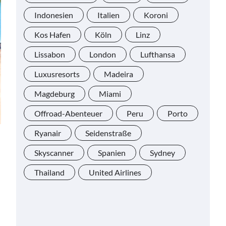
Indonesien
Italien
Koroni
Kos Hafen
Köln
Linz
Lissabon
London
Lufthansa
Luxusresorts
Madeira
Magdeburg
Miami
Offroad-Abenteuer
Peru
Porto
Ryanair
Seidenstraße
Skyscanner
Spanien
Sydney
Thailand
United Airlines