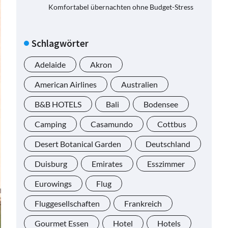
Komfortabel übernachten ohne Budget-Stress
Schlagwörter
Adelaide
Akron
American Airlines
Australien
B&B HOTELS
Bali
Bodensee
Camping
Casamundo
Cottbus
Desert Botanical Garden
Deutschland
Duisburg
Emirates
Esszimmer
Eurowings
Flug
Fluggesellschaften
Frankreich
Gourmet Essen
Hotel
Hotels