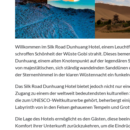
Willkommen im Silk Road Dunhuang Hotel, einem Leuchtfeu
schroffen Schönheit der Wüste Gobi strahlt. Dieses bemer
Dunhuang, einem alten Knotenpunkt auf der legendären Sei
von majestätischen, sich ständig wandelnden Sanddünen u
der Sternenhimmel in der klaren Wüstennacht ein funkelnd
Das Silk Road Dunhuang Hotel bietet jedoch nicht nur ein
Zugang zu einem der weltweit bedeutendsten kulturellen
die zum UNESCO-Weltkulturerbe gehört, beherbergt einige
Labyrinth von in den Felsen gehauenen Tempeln und Grot
Die Lage des Hotels ermöglicht es den Gästen, diese bee
Komfort ihrer Unterkunft zurückzukehren, um die Eindrücke