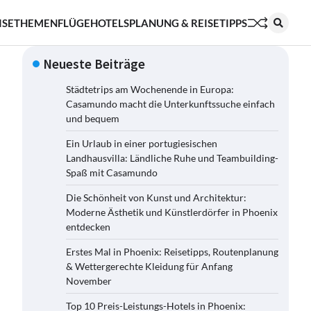
ISETHEMEN
FLÜGE
HOTELS
PLANUNG & REISETIPPS
Neueste Beiträge
Städtetrips am Wochenende in Europa:
Casamundo macht die Unterkunftssuche einfach
und bequem
Ein Urlaub in einer portugiesischen
Landhausvilla: Ländliche Ruhe und Teambuilding-
Spaß mit Casamundo
Die Schönheit von Kunst und Architektur:
Moderne Ästhetik und Künstlerdörfer in Phoenix
entdecken
Erstes Mal in Phoenix: Reisetipps, Routenplanung
& Wettergerechte Kleidung für Anfang
November
Top 10 Preis-Leistungs-Hotels in Phoenix: