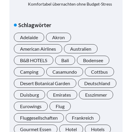
Komfortabel übernachten ohne Budget-Stress
Schlagwörter
Adelaide
Akron
American Airlines
Australien
B&B HOTELS
Bali
Bodensee
Camping
Casamundo
Cottbus
Desert Botanical Garden
Deutschland
Duisburg
Emirates
Esszimmer
Eurowings
Flug
Fluggesellschaften
Frankreich
Gourmet Essen
Hotel
Hotels