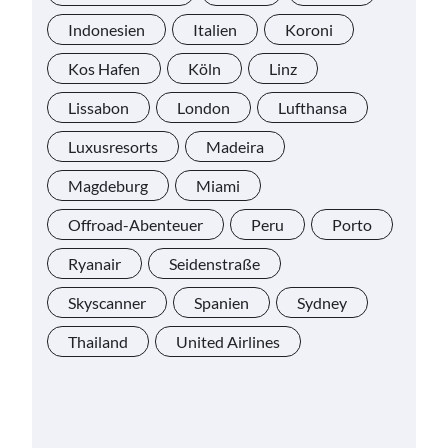
Indonesien
Italien
Koroni
Kos Hafen
Köln
Linz
Lissabon
London
Lufthansa
Luxusresorts
Madeira
Magdeburg
Miami
Offroad-Abenteuer
Peru
Porto
Ryanair
Seidenstraße
Skyscanner
Spanien
Sydney
Thailand
United Airlines