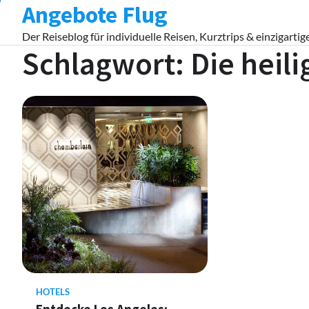
Angebote Flug
Skip
to
Der Reiseblog für individuelle Reisen, Kurztrips & einzigartig
content
Schlagwort:
Die heil
HOTELS