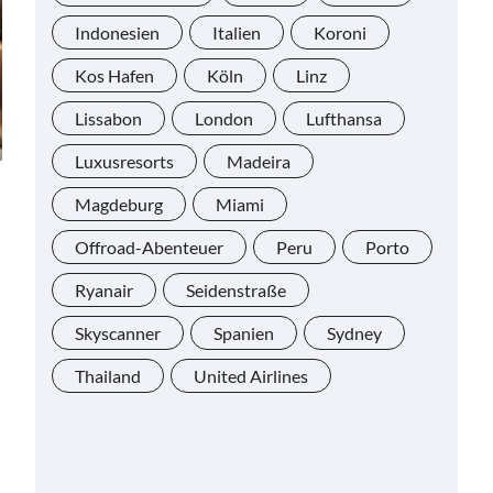
Indonesien
Italien
Koroni
Kos Hafen
Köln
Linz
Lissabon
London
Lufthansa
Luxusresorts
Madeira
Magdeburg
Miami
Offroad-Abenteuer
Peru
Porto
Ryanair
Seidenstraße
Skyscanner
Spanien
Sydney
Thailand
United Airlines