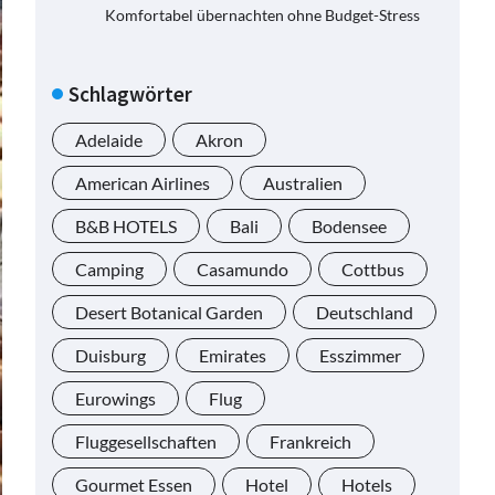
Komfortabel übernachten ohne Budget-Stress
Schlagwörter
Adelaide
Akron
American Airlines
Australien
B&B HOTELS
Bali
Bodensee
Camping
Casamundo
Cottbus
Desert Botanical Garden
Deutschland
Duisburg
Emirates
Esszimmer
Eurowings
Flug
Fluggesellschaften
Frankreich
Gourmet Essen
Hotel
Hotels