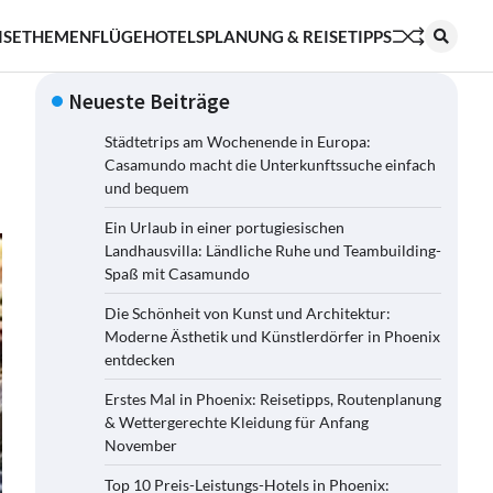
ISETHEMEN
FLÜGE
HOTELS
PLANUNG & REISETIPPS
Neueste Beiträge
Städtetrips am Wochenende in Europa:
Casamundo macht die Unterkunftssuche einfach
und bequem
Ein Urlaub in einer portugiesischen
Landhausvilla: Ländliche Ruhe und Teambuilding-
Spaß mit Casamundo
Die Schönheit von Kunst und Architektur:
Moderne Ästhetik und Künstlerdörfer in Phoenix
entdecken
Erstes Mal in Phoenix: Reisetipps, Routenplanung
& Wettergerechte Kleidung für Anfang
November
Top 10 Preis-Leistungs-Hotels in Phoenix: