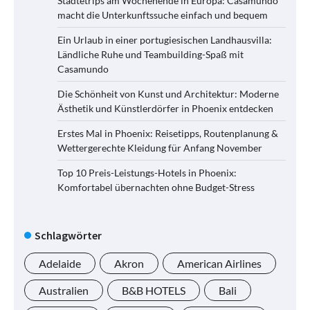
Städtetrips am Wochenende in Europa: Casamundo
macht die Unterkunftssuche einfach und bequem
Ein Urlaub in einer portugiesischen Landhausvilla:
Ländliche Ruhe und Teambuilding-Spaß mit
Casamundo
Die Schönheit von Kunst und Architektur: Moderne
Ästhetik und Künstlerdörfer in Phoenix entdecken
Erstes Mal in Phoenix: Reisetipps, Routenplanung &
Wettergerechte Kleidung für Anfang November
Top 10 Preis-Leistungs-Hotels in Phoenix:
Komfortabel übernachten ohne Budget-Stress
Schlagwörter
Adelaide
Akron
American Airlines
Australien
B&B HOTELS
Bali