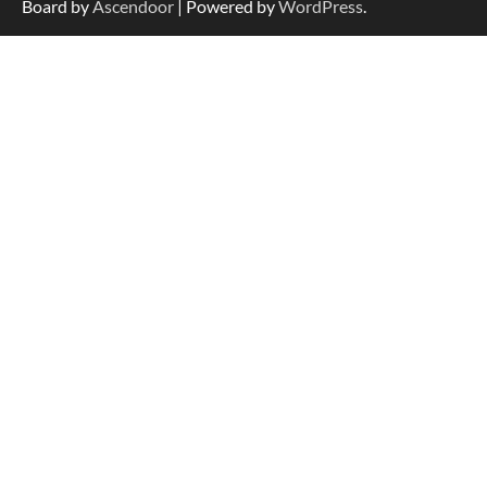
Board by
Ascendoor
| Powered by
WordPress
.