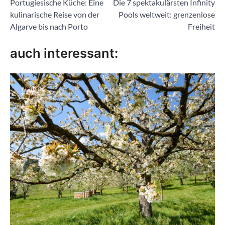
Portugiesische Küche: Eine
Die 7 spektakulärsten Infinity
kulinarische Reise von der
Pools weltweit: grenzenlose
Algarve bis nach Porto
Freiheit
auch interessant: