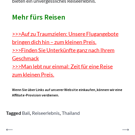
bieten ein unvergessliches Reiseerlebnis.
Mehr fürs Reisen
>>>Auf zu Traumzielen: Unsere Flugangebote
bringen dich hin – zum kleinen Preis.
>>>Finden Sie Unterkünfte ganz nach Ihrem
Geschmack
>>>Man lebt nur einmal: Zeit für eine Reise
zum kleinen Preis.
Wenn Sie über Links auf unserer Website einkaufen, können wir eine
Affiliate-Provision verdienen.
Tagged
Bali
,
Reiseerlebnis
,
Thailand
Beitragsnavigation
⟵
⟶