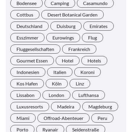
Bodensee
Camping
Casamundo
Cottbus
Desert Botanical Garden
Deutschland
Duisburg
Emirates
Esszimmer
Eurowings
Flug
Fluggesellschaften
Frankreich
Gourmet Essen
Hotel
Hotels
Indonesien
Italien
Koroni
Kos Hafen
Köln
Linz
Lissabon
London
Lufthansa
Luxusresorts
Madeira
Magdeburg
Miami
Offroad-Abenteuer
Peru
Porto
Ryanair
Seidenstraße