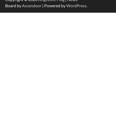
Board by
Ascendoor
| Powered by
WordPress
.