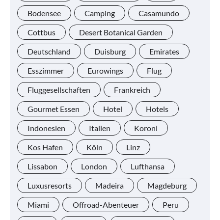
Bodensee
Camping
Casamundo
Cottbus
Desert Botanical Garden
Deutschland
Duisburg
Emirates
Esszimmer
Eurowings
Flug
Fluggesellschaften
Frankreich
Gourmet Essen
Hotel
Hotels
Indonesien
Italien
Koroni
Kos Hafen
Köln
Linz
Lissabon
London
Lufthansa
Luxusresorts
Madeira
Magdeburg
Miami
Offroad-Abenteuer
Peru