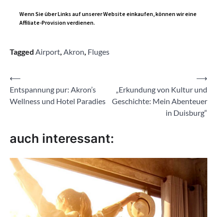
Wenn Sie über Links auf unserer Website einkaufen, können wir eine
Affiliate-Provision verdienen.
Tagged
Airport
,
Akron
,
Fluges
Beitragsnavigation
⟵
⟶
Entspannung pur: Akron’s
„Erkundung von Kultur und
Wellness und Hotel Paradies
Geschichte: Mein Abenteuer
in Duisburg“
auch interessant: