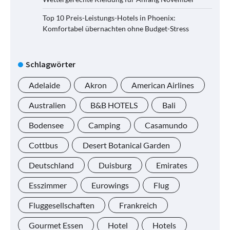
Top 10 Preis-Leistungs-Hotels in Phoenix:
Komfortabel übernachten ohne Budget-Stress
Schlagwörter
Adelaide
Akron
American Airlines
Australien
B&B HOTELS
Bali
Bodensee
Camping
Casamundo
Cottbus
Desert Botanical Garden
Deutschland
Duisburg
Emirates
Esszimmer
Eurowings
Flug
Fluggesellschaften
Frankreich
Gourmet Essen
Hotel
Hotels