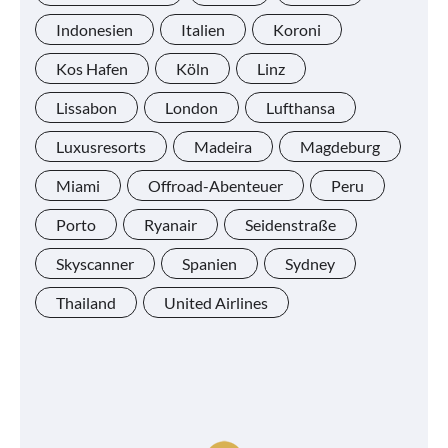
Indonesien
Italien
Koroni
Kos Hafen
Köln
Linz
Lissabon
London
Lufthansa
Luxusresorts
Madeira
Magdeburg
Miami
Offroad-Abenteuer
Peru
Porto
Ryanair
Seidenstraße
Skyscanner
Spanien
Sydney
Thailand
United Airlines