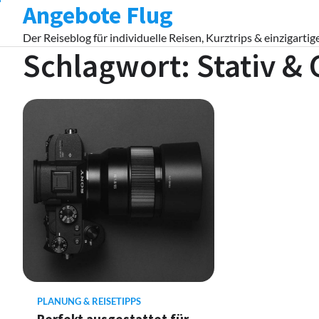
Angebote Flug
Skip
to
Der Reiseblog für individuelle Reisen, Kurztrips & einzigartig
content
Schlagwort:
Stativ &
PLANUNG & REISETIPPS