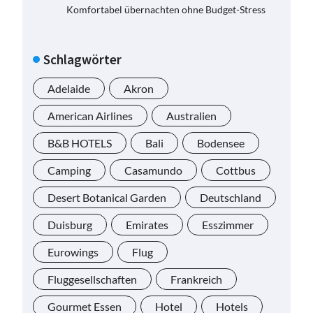
Komfortabel übernachten ohne Budget-Stress
Schlagwörter
Adelaide
Akron
American Airlines
Australien
B&B HOTELS
Bali
Bodensee
Camping
Casamundo
Cottbus
Desert Botanical Garden
Deutschland
Duisburg
Emirates
Esszimmer
Eurowings
Flug
Fluggesellschaften
Frankreich
Gourmet Essen
Hotel
Hotels