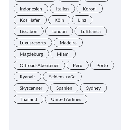
Indonesien
Italien
Koroni
Kos Hafen
Köln
Linz
Lissabon
London
Lufthansa
Luxusresorts
Madeira
Magdeburg
Miami
Offroad-Abenteuer
Peru
Porto
Ryanair
Seidenstraße
Skyscanner
Spanien
Sydney
Thailand
United Airlines