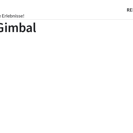
RE
e Erlebnisse!
 Gimbal