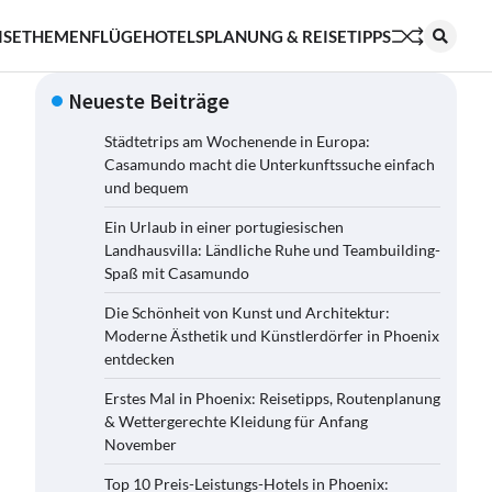
ISETHEMEN
FLÜGE
HOTELS
PLANUNG & REISETIPPS
Neueste Beiträge
Städtetrips am Wochenende in Europa:
Casamundo macht die Unterkunftssuche einfach
und bequem
Ein Urlaub in einer portugiesischen
Landhausvilla: Ländliche Ruhe und Teambuilding-
Spaß mit Casamundo
Die Schönheit von Kunst und Architektur:
Moderne Ästhetik und Künstlerdörfer in Phoenix
entdecken
Erstes Mal in Phoenix: Reisetipps, Routenplanung
& Wettergerechte Kleidung für Anfang
November
Top 10 Preis-Leistungs-Hotels in Phoenix: