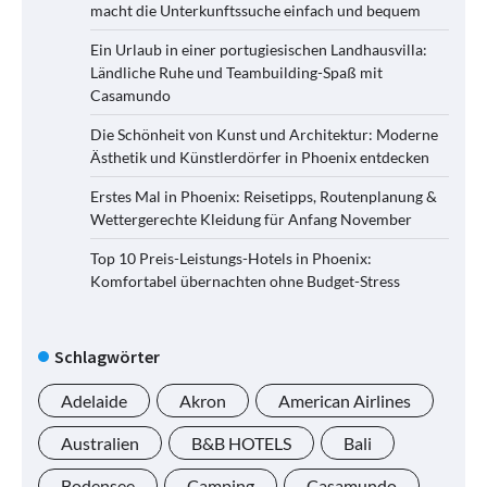
macht die Unterkunftssuche einfach und bequem
Ein Urlaub in einer portugiesischen Landhausvilla:
Ländliche Ruhe und Teambuilding-Spaß mit
Casamundo
Die Schönheit von Kunst und Architektur: Moderne
Ästhetik und Künstlerdörfer in Phoenix entdecken
Erstes Mal in Phoenix: Reisetipps, Routenplanung &
Wettergerechte Kleidung für Anfang November
Top 10 Preis-Leistungs-Hotels in Phoenix:
Komfortabel übernachten ohne Budget-Stress
Schlagwörter
Adelaide
Akron
American Airlines
Australien
B&B HOTELS
Bali
Bodensee
Camping
Casamundo