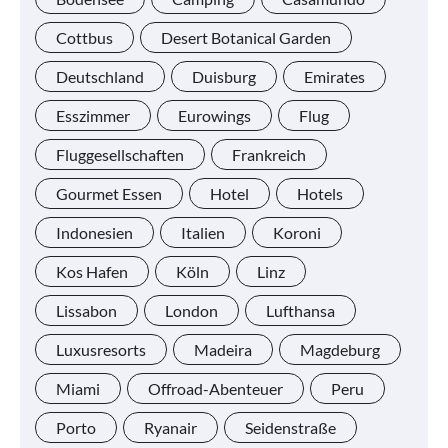
Cottbus
Desert Botanical Garden
Deutschland
Duisburg
Emirates
Esszimmer
Eurowings
Flug
Fluggesellschaften
Frankreich
Gourmet Essen
Hotel
Hotels
Indonesien
Italien
Koroni
Kos Hafen
Köln
Linz
Lissabon
London
Lufthansa
Luxusresorts
Madeira
Magdeburg
Miami
Offroad-Abenteuer
Peru
Porto
Ryanair
Seidenstraße