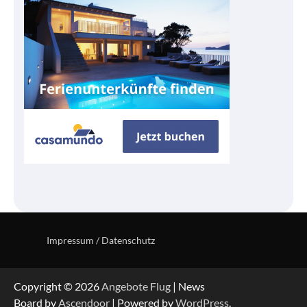
Impressum / Datenschutz
Copyright © 2026
Angebote Flug
| News
Board by
Ascendoor
| Powered by
WordPress
.