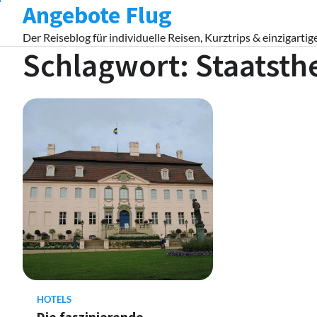
Angebote Flug
Skip
to
Der Reiseblog für individuelle Reisen, Kurztrips & einzigartig
content
Schlagwort:
Staatsth
HOTELS