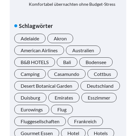
Komfortabel übernachten ohne Budget-Stress
Schlagwörter
Adelaide
Akron
American Airlines
Australien
B&B HOTELS
Bali
Bodensee
Camping
Casamundo
Cottbus
Desert Botanical Garden
Deutschland
Duisburg
Emirates
Esszimmer
Eurowings
Flug
Fluggesellschaften
Frankreich
Gourmet Essen
Hotel
Hotels