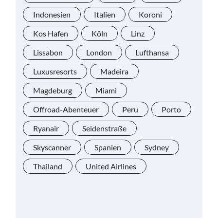
Indonesien
Italien
Koroni
Kos Hafen
Köln
Linz
Lissabon
London
Lufthansa
Luxusresorts
Madeira
Magdeburg
Miami
Offroad-Abenteuer
Peru
Porto
Ryanair
Seidenstraße
Skyscanner
Spanien
Sydney
Thailand
United Airlines