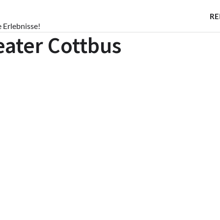
RE
e Erlebnisse!
eater Cottbus