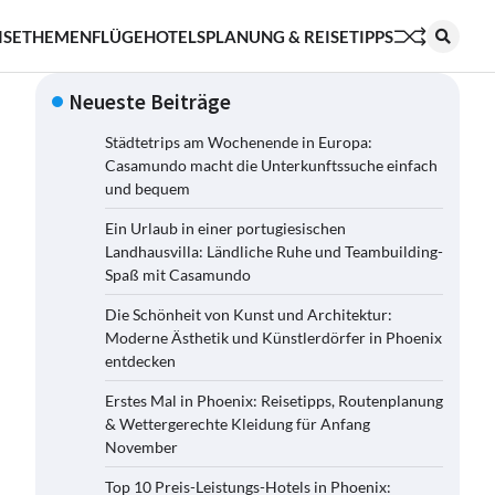
ISETHEMEN
FLÜGE
HOTELS
PLANUNG & REISETIPPS
Neueste Beiträge
Städtetrips am Wochenende in Europa:
Casamundo macht die Unterkunftssuche einfach
und bequem
Ein Urlaub in einer portugiesischen
Landhausvilla: Ländliche Ruhe und Teambuilding-
Spaß mit Casamundo
Die Schönheit von Kunst und Architektur:
Moderne Ästhetik und Künstlerdörfer in Phoenix
entdecken
Erstes Mal in Phoenix: Reisetipps, Routenplanung
& Wettergerechte Kleidung für Anfang
November
Top 10 Preis-Leistungs-Hotels in Phoenix: