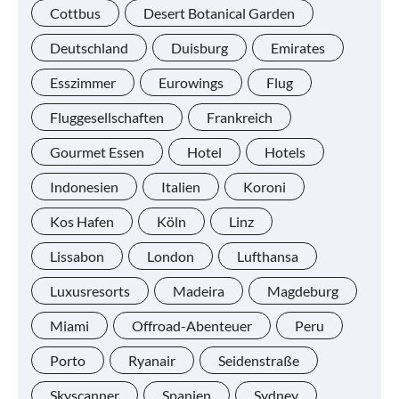
Cottbus
Desert Botanical Garden
Deutschland
Duisburg
Emirates
Esszimmer
Eurowings
Flug
Fluggesellschaften
Frankreich
Gourmet Essen
Hotel
Hotels
Indonesien
Italien
Koroni
Kos Hafen
Köln
Linz
Lissabon
London
Lufthansa
Luxusresorts
Madeira
Magdeburg
Miami
Offroad-Abenteuer
Peru
Porto
Ryanair
Seidenstraße
Skyscanner
Spanien
Sydney