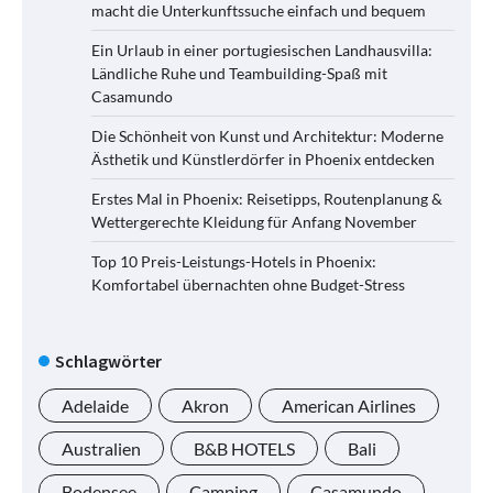
macht die Unterkunftssuche einfach und bequem
Ein Urlaub in einer portugiesischen Landhausvilla:
Ländliche Ruhe und Teambuilding-Spaß mit
Casamundo
Die Schönheit von Kunst und Architektur: Moderne
Ästhetik und Künstlerdörfer in Phoenix entdecken
Erstes Mal in Phoenix: Reisetipps, Routenplanung &
Wettergerechte Kleidung für Anfang November
Top 10 Preis-Leistungs-Hotels in Phoenix:
Komfortabel übernachten ohne Budget-Stress
Schlagwörter
Adelaide
Akron
American Airlines
Australien
B&B HOTELS
Bali
Bodensee
Camping
Casamundo