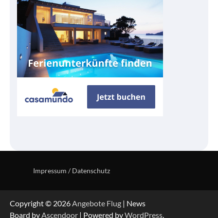
Impressum / Datenschutz
Copyright © 2026
Angebote Flug
| News
Board by
Ascendoor
| Powered by
WordPress
.