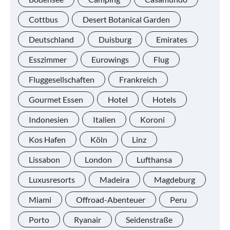
Cottbus
Desert Botanical Garden
Deutschland
Duisburg
Emirates
Esszimmer
Eurowings
Flug
Fluggesellschaften
Frankreich
Gourmet Essen
Hotel
Hotels
Indonesien
Italien
Koroni
Kos Hafen
Köln
Linz
Lissabon
London
Lufthansa
Luxusresorts
Madeira
Magdeburg
Miami
Offroad-Abenteuer
Peru
Porto
Ryanair
Seidenstraße