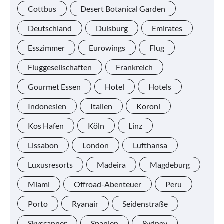
Cottbus
Desert Botanical Garden
Deutschland
Duisburg
Emirates
Esszimmer
Eurowings
Flug
Fluggesellschaften
Frankreich
Gourmet Essen
Hotel
Hotels
Indonesien
Italien
Koroni
Kos Hafen
Köln
Linz
Lissabon
London
Lufthansa
Luxusresorts
Madeira
Magdeburg
Miami
Offroad-Abenteuer
Peru
Porto
Ryanair
Seidenstraße
Skyscanner
Spanien
Sydney