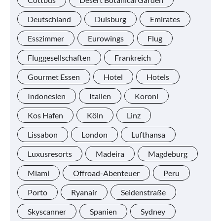
Deutschland
Duisburg
Emirates
Esszimmer
Eurowings
Flug
Fluggesellschaften
Frankreich
Gourmet Essen
Hotel
Hotels
Indonesien
Italien
Koroni
Kos Hafen
Köln
Linz
Lissabon
London
Lufthansa
Luxusresorts
Madeira
Magdeburg
Miami
Offroad-Abenteuer
Peru
Porto
Ryanair
Seidenstraße
Skyscanner
Spanien
Sydney