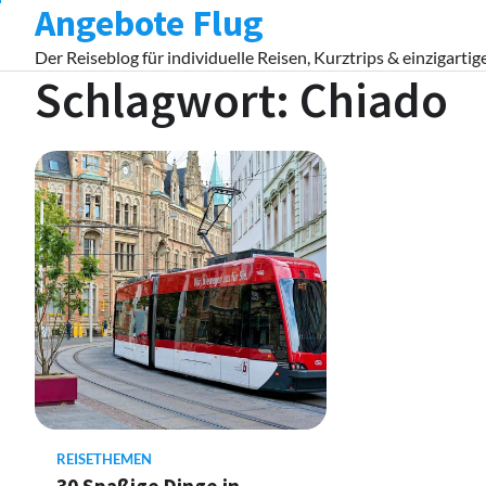
Angebote Flug
Skip
to
Der Reiseblog für individuelle Reisen, Kurztrips & einzigartig
content
Schlagwort:
Chiado
REISETHEMEN