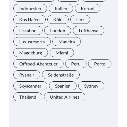
Indonesien
Italien
Koroni
Kos Hafen
Köln
Linz
Lissabon
London
Lufthansa
Luxusresorts
Madeira
Magdeburg
Miami
Offroad-Abenteuer
Peru
Porto
Ryanair
Seidenstraße
Skyscanner
Spanien
Sydney
Thailand
United Airlines