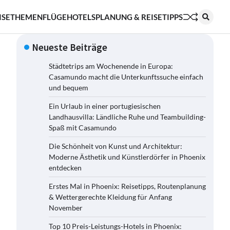
ISETHEMEN
FLÜGE
HOTELS
PLANUNG & REISETIPPS
Neueste Beiträge
Städtetrips am Wochenende in Europa:
Casamundo macht die Unterkunftssuche einfach
und bequem
Ein Urlaub in einer portugiesischen
Landhausvilla: Ländliche Ruhe und Teambuilding-
Spaß mit Casamundo
Die Schönheit von Kunst und Architektur:
Moderne Ästhetik und Künstlerdörfer in Phoenix
entdecken
Erstes Mal in Phoenix: Reisetipps, Routenplanung
& Wettergerechte Kleidung für Anfang
November
Top 10 Preis-Leistungs-Hotels in Phoenix: