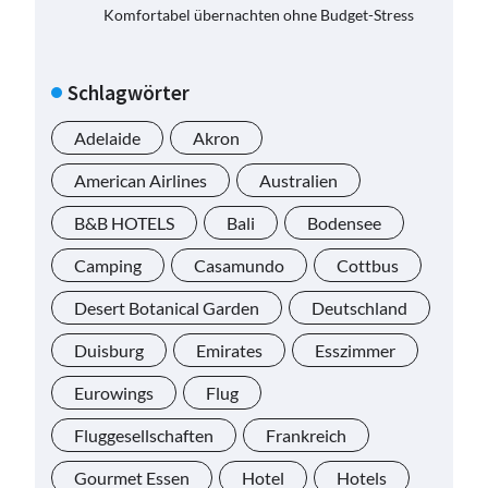
Komfortabel übernachten ohne Budget-Stress
Schlagwörter
Adelaide
Akron
American Airlines
Australien
B&B HOTELS
Bali
Bodensee
Camping
Casamundo
Cottbus
Desert Botanical Garden
Deutschland
Duisburg
Emirates
Esszimmer
Eurowings
Flug
Fluggesellschaften
Frankreich
Gourmet Essen
Hotel
Hotels