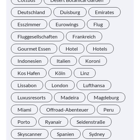
Deutschland
Duisburg
Emirates
Esszimmer
Eurowings
Flug
Fluggesellschaften
Frankreich
Gourmet Essen
Hotel
Hotels
Indonesien
Italien
Koroni
Kos Hafen
Köln
Linz
Lissabon
London
Lufthansa
Luxusresorts
Madeira
Magdeburg
Miami
Offroad-Abenteuer
Peru
Porto
Ryanair
Seidenstraße
Skyscanner
Spanien
Sydney