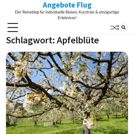
Angebote Flug
Skip
to
Der Reiseblog für individuelle Reisen, Kurztrips & einzigartige
content
Erlebnisse!
Schlagwort:
Apfelblüte